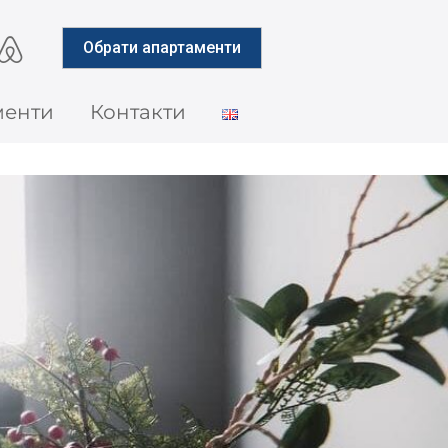
Обрати апартаменти
менти
Контакти