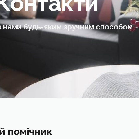
Контакти
з нами будь-яким зручним способом
ий помічник