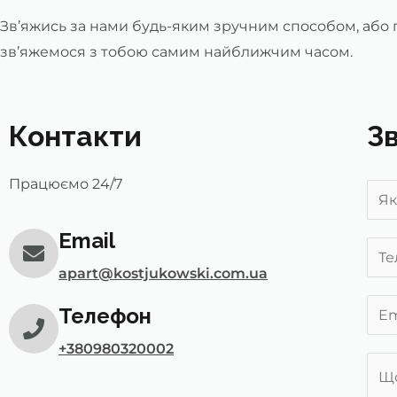
Зв’яжись за нами будь-яким зручним способом, або п
зв’яжемося з тобою самим найближчим часом.
Контакти
Зв
Працюємо 24/7
Y
o
Email
u
P
r
apart@kostjukowski.com.ua
h
N
o
E
Телефон
a
n
m
m
+380980320002
e
a
Щ
e
N
i
о