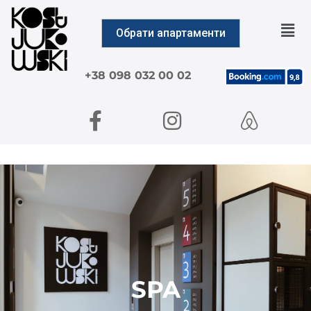
Перейти
Men
до
Обрати апартаменти
вмісту
+38 098 032 00 02
SPA